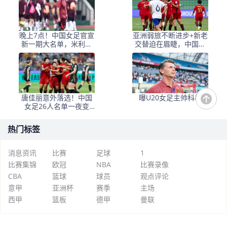
晚上7点！中国女足官宣
亚洲弱旅不断进步+新老
新一期大名单，米利西
交替迫在眉睫，中国女
奇留任，宋凯尽显魄力
足隐忧同样清晰可见
唐佳丽意外落选！中国
曝U20女足主帅科林
女足26人名单一夜变
天，宋凯顶住压力保米
帅，背后原因不简单
热门标签
消息资讯
比赛
足球
1
比赛集锦
欧冠
NBA
比赛录像
CBA
篮球
球员
观点评论
意甲
亚洲杯
赛季
主场
西甲
篮板
德甲
曼联