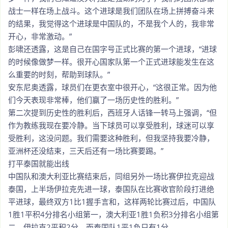
战士一样在场上战斗。这个进球是我们团队在场上拼搏奋斗来
的结果，我觉得这个进球是中国队的，不是我个人的，我非常
开心，非常激动。”
彭啸还透露，这是自己在国字号正式比赛的第一个进球，“进球
的时候像做梦一样。很开心国家队第一个正式进球能发生在这
么重要的时刻，帮助到球队。”
安东尼奥透露，球员们在更衣室中很开心，“这很正常。因为他
们今天表现非常棒，他们赢了一场历史性的胜利。”
第二次提到历史性的胜利后，西班牙人话锋一转马上强调，“但
作为教练我现在要冷静。当下球员可以享受胜利，球迷可以享
受胜利，这没问题。我们需要这种胜利，但我坚持我要冷静，
亚洲杯还没结束，三天后还有一场比赛要踢。”
打平泰国就能出线
中国队和澳大利亚比赛结束后，同组另外一场比赛伊拉克迎战
泰国，上半场伊拉克先进一球，泰国队在比赛收官阶段打进绝
平进球，最终双方1比1握手言和，这样两轮比赛过后，中国队
1胜1平积4分排名小组第一，澳大利亚1胜1负积3分排名小组第
二，伊拉克2平积2分，而泰国队1平1负只有1分。