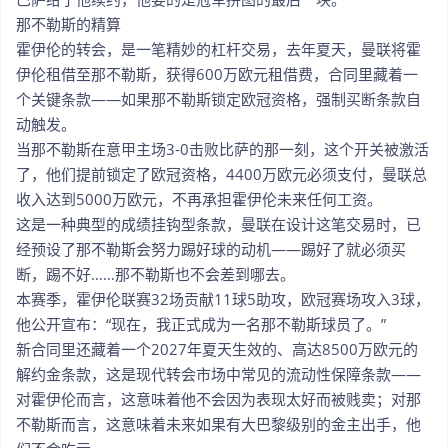
那不勒斯的精算
霍伊伦的转会，是一笔精妙的杠杆交易，去年夏天，曼联将霍
伊伦租借至那不勒斯，获得600万欧元租借费，合同里藏着一
个关键条款——如果那不勒斯锁定欧冠资格，强制买断条款自
动触发。
当那不勒斯在意甲主场3-0击败比萨的那一刻，这个开关被激活
了，他们提前锁定了欧冠资格，4400万欧元必须支付，曼联总
收入达到5000万欧元，不再承担霍伊伦未来任何工资。
这是一种典型的成绩挂钩型条款，曼联在设计这笔交易时，已
经预设了那不勒斯会努力踢好球的动机——踢好了就必须买
断，踢不好……那不勒斯也不会差到哪去。
本赛季，霍伊伦联赛32场贡献11球5助攻，欧冠赛场攻入3球，
他公开宣布：“现在，我正式成为一名那不勒斯球员了。”
新合同里还藏着一个2027年夏天生效的、高达8500万欧元的
解约金条款，这是现代转会市场中常见的流动性保障条款——
对霍伊伦而言，这意味着他不会因为表现太好而被贱卖；对那
不勒斯而言，这意味着未来如果有大巴黎级别的金主出手，他