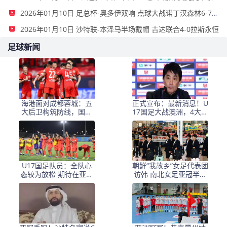
2026年01月10日 足总杯-奥多伊双响 点球大战诺丁汉森林6-7雷克瑟姆
2026年01月10日 沙特联-本泽马半场戴帽 吉达联合4-0拉斯永恒
足球新闻
海港面对成都蓉城：五
正式宣布：最新消息！U
大后卫构筑防线，国足
17国足大战澳洲，4大主
新人领衔，莱昂纳多冲
力热情高涨，有望缔造
锋在前
奇迹
U17国足队员：全队心
朝鲜“我故乡”女足代表团
态较为放松 期待在亚洲
访韩 南北女足亚冠半决
杯更进一步
赛上演对决