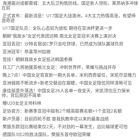
海港面对成都蓉城：五大后卫构筑防线，国足新人领衔，莱昂纳多冲锋
在前
正式宣布：最新消息！U17国足大战澳洲，4大主力热情高涨，有望缔
造奇迹
U17国足队员：全队心态较为放松 期待在亚洲杯更进一步
朝鲜“我故乡”女足代表团访韩 南北女足亚冠半决赛上演对决
亚冠丢冠！沙特名宿说C罗只会吃饼球，已然成为球队赢球负担
亚洲冠军！恭喜常州姑娘
竞技！朝鲜我故乡女足抵达韩国参赛
兵工厂六将驰援英格兰女足：冲刺世界杯，荣耀与挑战并存
晚上7点！中国女足官宣新一期大名单，米利西奇留任，宋凯尽显魄力
亚洲弱旅不断进步+新老交替迫在眉睫，中国女足隐忧同样清晰可见
唐佳丽意外落选！中国女足26人名单一夜变天，宋凯顶住压力保米
帅，背后原因不简单
曝U20女足主帅科林
足协官方：新赛季亚冠中超有2个精英联赛名额+1个亚冠2名额
斯卢茨基：目前四轮不胜 是我执教申花以来的最差战绩
樊振东欧冠比赛结束仅2天，不对劲的一幕发生，远比输球更可怕
德国队3比2险胜法国队，樊振东首夺欧冠荣耀