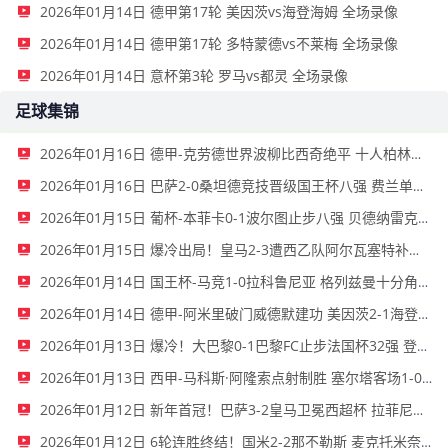
2026年01月14日 德甲第17轮 美因茨vs海登海姆 全场录像
2026年01月14日 德甲第17轮 多特蒙德vs不莱梅 全场录像
2026年01月14日 意杯第3轮 罗马vs都灵 全场录像
足球集锦
2026年01月16日 德甲-克劳德世界波柳比西奇绝平 十人柏林联合1-1奥格斯堡
2026年01月16日 巴萨2-0桑坦德竞技晋级国王杯八强 费兰单刀球破门亚马尔建功
2026年01月15日 葡杯-本菲卡0-1波尔图止步八强 贝德纳雷克制胜帕夫利季斯失良机
2026年01月15日 爆冷出局！皇马2-3遭西乙队阿尔瓦塞特补时绝杀 无缘国王杯8强
2026年01月14日 国王杯-马竞1-0拉科鲁尼亚 格列兹曼十分角任意球破门+远射中横梁
2026年01月14日 德甲-阿米里破门威德默建功 美因茨2-1海登海姆
2026年01月13日 爆冷！大巴黎0-1巴黎FC止步法国杯32强 登贝莱失单刀埃梅里中框
2026年01月13日 西甲-马科斯·阿隆索点射制胜 塞尔塔客场1-0塞维利亚
2026年01月12日 新年首冠！巴萨3-2皇马卫冕西超杯 拉菲尼亚双响维尼修斯一条龙
2026年01月12日 6轮连胜终结！国米2-2那不勒斯 麦克托米奈双响恰20点射孔蒂染红