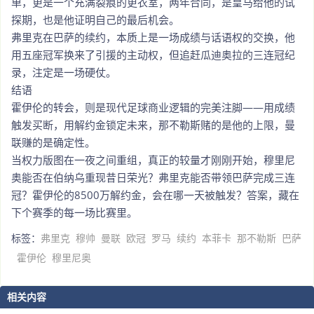
单，更是一个充满裂痕的更衣室，两年合同，是皇马给他的试
探期，也是他证明自己的最后机会。
弗里克在巴萨的续约，本质上是一场成绩与话语权的交换，他
用五座冠军换来了引援的主动权，但追赶瓜迪奥拉的三连冠纪
录，注定是一场硬仗。
结语
霍伊伦的转会，则是现代足球商业逻辑的完美注脚——用成绩
触发买断，用解约金锁定未来，那不勒斯赌的是他的上限，曼
联赚的是确定性。
当权力版图在一夜之间重组，真正的较量才刚刚开始，穆里尼
奥能否在伯纳乌重现昔日荣光？弗里克能否带领巴萨完成三连
冠？霍伊伦的8500万解约金，会在哪一天被触发？答案，藏在
下个赛季的每一场比赛里。
标签：
弗里克
穆帅
曼联
欧冠
罗马
续约
本菲卡
那不勒斯
巴萨
霍伊伦
穆里尼奥
相关内容