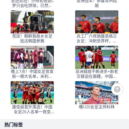
亚冠丢冠！沙特名宿说C
亚洲冠军！恭喜常州姑
罗只会吃饼球，已然成
娘
为球队赢球负担
竞技！朝鲜我故乡女足
兵工厂六将驰援英格兰
抵达韩国参赛
女足：冲刺世界杯，荣
耀与挑战并存
晚上7点！中国女足官宣
亚洲弱旅不断进步+新老
新一期大名单，米利西
交替迫在眉睫，中国女
奇留任，宋凯尽显魄力
足隐忧同样清晰可见
唐佳丽意外落选！中国
曝U20女足主帅科林
女足26人名单一夜变
天，宋凯顶住压力保米
帅，背后原因不简单
热门标签