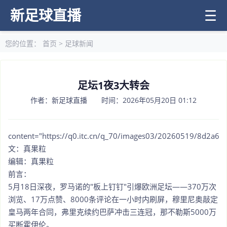
新足球直播
☰
您的位置：
首页
>
足球新闻
足坛1夜3大转会
作者：新足球直播 时间：2026年05月20日 01:12
content="https://q0.itc.cn/q_70/images03/20260519/8d2a6
文：真果粒
编辑：真果粒
前言：
5月18日深夜，罗马诺的"板上钉钉"引爆欧洲足坛——370万次
浏览、17万点赞、8000条评论在一小时内刷屏，穆里尼奥敲定
皇马两年合同，弗里克续约巴萨冲击三连冠，那不勒斯5000万
买断霍伊伦。