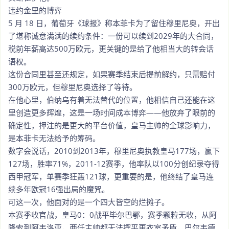
违约金里的博弈
5 月 18 日，葡萄牙《球报》称本菲卡为了留住穆里尼奥，开出
了堪称诚意满满的续约条件：一份可以续到2029年的大合同，
税前年薪高达500万欧元，更关键的是给了他相当大的转会话
语权。
这份合同里甚至还规定，如果赛季结束后提前解约，只需赔付
300万欧元，但穆里尼奥选择了等待。
在他心里，伯纳乌有着无法替代的位置，他相信自己还能在这
里创造更多辉煌，这是一场时间成本博弈——他放弃了眼前的
确定性，押注的是更大的平台价值，皇马主帅的全球影响力，
是本菲卡无法给予的筹码。
数字会说话，2010到2013年，穆里尼奥执教皇马177场，赢下
127场，胜率71%，2011-12赛季，他率队以100分创纪录夺得
西甲冠军，单赛季狂轰121球，更重要的是，他终结了皇马连
续多年欧冠16强出局的魔咒。
可这一次，他面对的是一个四大皆空的烂摊子。
本赛季收官战，皇马0：0战平毕尔巴鄂，赛季颗粒无收，从阿
隆索到阿韦洛亚，两任主帅都无法摆平更衣室矛盾，巴尔韦德