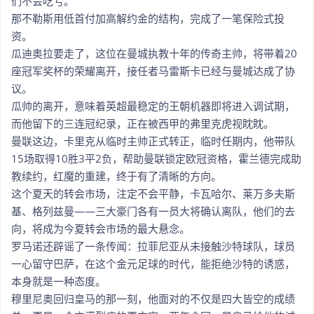
们不会吃亏。
那不勒斯用低首付加高解约金的结构，完成了一笔保险式投
资。
瓜迪奥拉要走了，这位在曼城执教十年的传奇主帅，将带着20
座冠军奖杯的荣耀离开，接任者马雷斯卡已经与曼城达成了协
议。
瓜帅的离开，意味着英超最稳定的王朝机器即将进入调试期，
而他留下的三连冠纪录，正在被西甲的弗里克虎视眈眈。
曼联这边，卡里克从临时主帅正式转正，临时任期内，他带队
15场取得10胜3平2负，帮助曼联锁定欧冠资格，霍兰德完成助
教续约，红魔的重建，终于有了清晰的方向。
这个夏天的转会市场，注定不会平静，卡瓦哈尔、莱万多夫斯
基、格列兹曼——三大豪门各有一员大将确认离队，他们的去
向，将成为今夏转会市场的最大悬念。
罗马诺还辟谣了一条传闻：拉菲尼亚从未接触沙特球队，球员
一心留守巴萨，在这个金元足球的时代，能拒绝沙特的诱惑，
本身就是一种态度。
穆里尼奥回归皇马的那一刻，他面对的不仅是四大皆空的成绩