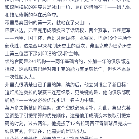
和琼阿梅尼的冲突只是冰山一角，真正的暗涌在于——姆巴佩
和维尼修斯的存在感争夺。
穆里尼奥回归的第一天，就站在了火山口。
巴萨这边，弗里克用成绩换来了话语权，两个赛季，五座冠军
——西甲、国王杯、西班牙超级杯，本赛季，巴萨19个主场全
部获胜，这是西甲38轮制历史上的首次，弗里克成为巴萨历史
上第三位留下深刻印记的“汉斯”主帅。
续约合同是2+1结构——两年基础合约，外加一年的俱乐部选
择权，这意味着巴萨对弗里克的能力有足够信任，但也不愿意
一次性赌太大。
弗里克很清楚自己手里的牌，续约后，他立刻设定了新目标：
追赶瓜迪奥拉的联赛三连冠纪录，更关键的是，他向俱乐部明
确施压——今夏必须优先引进一名主力中锋。
莱万多夫斯基即将离队，这个空缺必须填补，为此，弗里克甚
至调整了引援预算的优先顺序，这是他用成绩资本换取引援筹
码的时刻，过去两年，他提拔了12名拉玛西亚青训球员完成一
线队首秀，但现在，他需要的是即战力。
巴萨给了他续约，他要的是冠军拼图的最后一块。