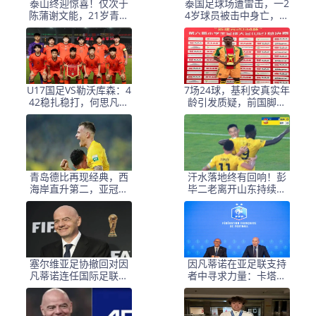
泰山终迎惊喜！仅次于
泰国足球场遭雷击，一2
陈蒲谢文能，21岁青妖
4岁球员被击中身亡，身
崛起，未来国足新锋
边多人倒地，至少9人受
线！
伤，警方介入调查
U17国足VS勒沃库森：4
7场24球，基利安真实年
42稳扎稳打，何思凡邝
龄引发质疑，前国脚毛
兆镭领衔，赵松源冲锋
剑卿称造假很正常
青岛德比再现经典，西
汗水落地终有回响！彭
海岸直升第二，亚冠梦
毕二老离开山东持续高
想近在咫尺
光，支持郑智以教练身
份征战亚冠
塞尔维亚足协撤回对因
因凡蒂诺在亚足联支持
凡蒂诺连任国际足联主
者中寻求力量：卡塔尔
席的支持
与阿联酋的立场引发关
注