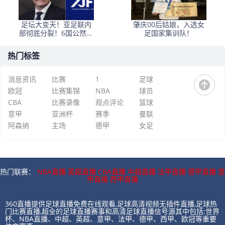
足坛大变天！亚足联内
肇庆00后姑娘，入选女
部彻底分裂！6国公然倒
足国家集训队！
戈，力挺因凡蒂诺连任
热门标签
消息资讯
比赛
1
足球
欧冠
比赛集锦
NBA
球员
CBA
比赛录像
观点评论
篮球
意甲
亚洲杯
赛季
曼联
阿森纳
主场
德甲
女足
热门联赛：
NBA直播
英超直播
CBA直播
中超直播
法甲直播
德甲直播
意
甲直播
西甲直播
360直播提供足球直播免费在线观看,足球高清视频无插件直播,足球热
门比赛直播,超全的足球直播赛事和高清足球直播信号源其中包括:世界
杯、NBA直播、中超、英超、意甲、法甲、德甲、西甲、欧冠等重要