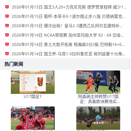
2026年01月15日 国王3人20+力克尼克斯 德罗赞里程碑 威少11助 布伦森伤退
2026年01月15日 葡杯-本菲卡0-1波尔图止步八强 贝德纳雷克制胜帕夫利季斯失良机
2026年01月15日 爆冷出局！皇马2-3遭西乙队阿尔瓦塞特补时绝杀 无缘国王杯8强
2026年01月14日 NCAA常规赛 加州圣玛丽大学 82 - 68 旧金山大学 全场集锦
2026年01月14日 勇士大胜开拓者 杨瀚森3分2板 巴特勒16+6+5 库里9中2送11助
2026年01月14日 国王杯-马竞1-0拉科鲁尼亚 格列兹曼十分角任意球破门+远射中横梁
热门新闻
U17国足1
阿森纳主帅称赞U17国
足：具备欧洲赛场实
力，两位球员特别突出