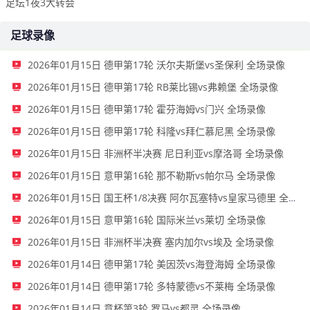
足坛1夜3大转会
足球录像
2026年01月15日 德甲第17轮 沃尔夫斯堡vs圣保利 全场录像
2026年01月15日 德甲第17轮 RB莱比锡vs弗赖堡 全场录像
2026年01月15日 德甲第17轮 霍芬海姆vs门兴 全场录像
2026年01月15日 德甲第17轮 科隆vs拜仁慕尼黑 全场录像
2026年01月15日 非洲杯半决赛 尼日利亚vs摩洛哥 全场录像
2026年01月15日 意甲第16轮 那不勒斯vs帕尔马 全场录像
2026年01月15日 国王杯1/8决赛 阿尔瓦塞特vs皇家马德里 全场录像
2026年01月15日 意甲第16轮 国际米兰vs莱切 全场录像
2026年01月15日 非洲杯半决赛 塞内加尔vs埃及 全场录像
2026年01月14日 德甲第17轮 美因茨vs海登海姆 全场录像
2026年01月14日 德甲第17轮 多特蒙德vs不莱梅 全场录像
2026年01月14日 意杯第3轮 罗马vs都灵 全场录像