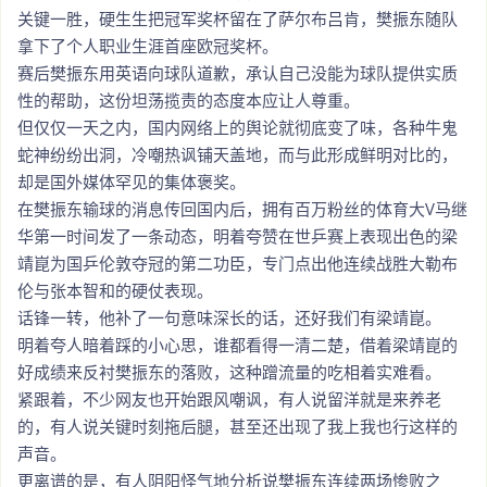
关键一胜，硬生生把冠军奖杯留在了萨尔布吕肯，樊振东随队
拿下了个人职业生涯首座欧冠奖杯。
赛后樊振东用英语向球队道歉，承认自己没能为球队提供实质
性的帮助，这份坦荡揽责的态度本应让人尊重。
但仅仅一天之内，国内网络上的舆论就彻底变了味，各种牛鬼
蛇神纷纷出洞，冷嘲热讽铺天盖地，而与此形成鲜明对比的，
却是国外媒体罕见的集体褒奖。
在樊振东输球的消息传回国内后，拥有百万粉丝的体育大V马继
华第一时间发了一条动态，明着夸赞在世乒赛上表现出色的梁
靖崑为国乒伦敦夺冠的第二功臣，专门点出他连续战胜大勒布
伦与张本智和的硬仗表现。
话锋一转，他补了一句意味深长的话，还好我们有梁靖崑。
明着夸人暗着踩的小心思，谁都看得一清二楚，借着梁靖崑的
好成绩来反衬樊振东的落败，这种蹭流量的吃相着实难看。
紧跟着，不少网友也开始跟风嘲讽，有人说留洋就是来养老
的，有人说关键时刻拖后腿，甚至还出现了我上我也行这样的
声音。
更离谱的是，有人阴阳怪气地分析说樊振东连续两场惨败之