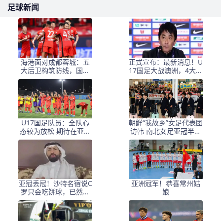
足球新闻
海港面对成都蓉城：五
正式宣布：最新消息！U
大后卫构筑防线，国足
17国足大战澳洲，4大主
新人领衔，莱昂纳多冲
力热情高涨，有望缔造
锋在前
奇迹
U17国足队员：全队心
朝鲜“我故乡”女足代表团
态较为放松 期待在亚洲
访韩 南北女足亚冠半决
杯更进一步
赛上演对决
亚冠丢冠！沙特名宿说C
亚洲冠军！恭喜常州姑
罗只会吃饼球，已然成
娘
为球队赢球负担