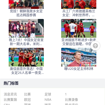
竞技！朝鲜我故乡女足
兵工厂六将驰援英格兰
抵达韩国参赛
女足：冲刺世界杯，荣
耀与挑战并存
晚上7点！中国女足官宣
亚洲弱旅不断进步+新老
新一期大名单，米利西
交替迫在眉睫，中国女
奇留任，宋凯尽显魄力
足隐忧同样清晰可见
唐佳丽意外落选！中国
曝U20女足主帅科林
女足26人名单一夜变
天，宋凯顶住压力保米
帅，背后原因不简单
热门标签
消息资讯
比赛
足球
1
比赛集锦
欧冠
NBA
比赛录像
CBA
篮球
球员
观点评论