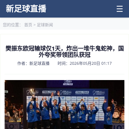
新足球直播
☰
您的位置：
首页
>
足球新闻
樊振东欧冠输球仅1天，炸出一堆牛鬼蛇神，国
外夸奖带领团队获冠
作者：新足球直播 时间：2026年05月20日 01:17