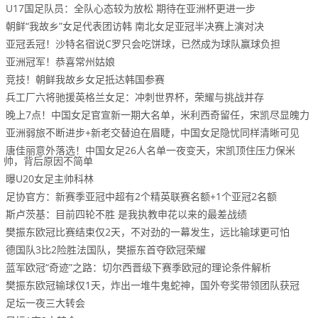
U17国足队员：全队心态较为放松 期待在亚洲杯更进一步
朝鲜“我故乡”女足代表团访韩 南北女足亚冠半决赛上演对决
亚冠丢冠！沙特名宿说C罗只会吃饼球，已然成为球队赢球负担
亚洲冠军！恭喜常州姑娘
竞技！朝鲜我故乡女足抵达韩国参赛
兵工厂六将驰援英格兰女足：冲刺世界杯，荣耀与挑战并存
晚上7点！中国女足官宣新一期大名单，米利西奇留任，宋凯尽显魄力
亚洲弱旅不断进步+新老交替迫在眉睫，中国女足隐忧同样清晰可见
唐佳丽意外落选！中国女足26人名单一夜变天，宋凯顶住压力保米
帅，背后原因不简单
曝U20女足主帅科林
足协官方：新赛季亚冠中超有2个精英联赛名额+1个亚冠2名额
斯卢茨基：目前四轮不胜 是我执教申花以来的最差战绩
樊振东欧冠比赛结束仅2天，不对劲的一幕发生，远比输球更可怕
德国队3比2险胜法国队，樊振东首夺欧冠荣耀
蓝军欧冠“奇迹”之路：切尔西晋级下赛季欧冠的理论条件解析
樊振东欧冠输球仅1天，炸出一堆牛鬼蛇神，国外夸奖带领团队获冠
足坛一夜三大转会