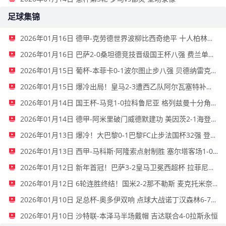
足球集锦
2026年01月16日 德甲-克劳德世界波柳比西奇绝平 十人柏林联合1-1奥格斯堡
2026年01月16日 巴萨2-0桑坦德竞技晋级国王杯八强 费兰单刀球破门亚马尔建功
2026年01月15日 葡杯-本菲卡0-1波尔图止步八强 贝德纳雷克制胜帕夫利季斯失良机
2026年01月15日 爆冷出局！皇马2-3遭西乙队阿尔瓦塞特补时绝杀 无缘国王杯8强
2026年01月14日 国王杯-马竞1-0拉科鲁尼亚 格列兹曼十分角任意球破门+远射中横梁
2026年01月14日 德甲-阿米里破门威德默建功 美因茨2-1海登海姆
2026年01月13日 爆冷！大巴黎0-1巴黎FC止步法国杯32强 登贝莱失单刀埃梅里中框
2026年01月13日 西甲-马科斯·阿隆索点射制胜 塞尔塔客场1-0塞维利亚
2026年01月12日 新年首冠！巴萨3-2皇马卫冕西超杯 拉菲尼亚双响维尼修斯一条龙
2026年01月12日 6轮连胜终结！国米2-2那不勒斯 麦克托米奈双响恰20点射孔蒂染红
2026年01月10日 足总杯-奥多伊双响 点球大战诺丁汉森林6-7雷克瑟姆
2026年01月10日 沙特联-本泽马半场戴帽 吉达联合4-0拉斯永恒