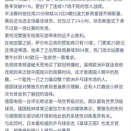
胜率突破91%，更创下了连续17场不败的惊人战绩。
半决赛时他仅用20分钟就以3比0横扫波兰新秀雷德齐姆斯基，
赛后还当选全场最佳球员，仅仅过了24小时，状态断崖式下滑
不过是一场比赛的失常。
更何况樊振东给俱乐部带来的远不止胜利。
在他加盟之前，萨尔布吕肯的赞助商只有10家，门票卖25欧元
还得送啤酒，他来了之后赞助商暴增到64家，热门场次站票被
黄牛炒到180欧元一张依然一票难求。
央视体育频道破天荒地买了欧冠转播权，逼得欧洲乒联连夜修
改规则来迁就中国观众的观赛时间，这才是德国人眼中的凯
撒，一个能凭一己之力撬动整个欧洲乒乓球市场的人。
德国球迷对樊振东的表现普遍表示理解，还有人打趣说小胖这
次也体会到了躺冠的滋味。
德国电视一台评论称这是一场世界级对抗，两队都有世界顶级
球员，德国柏林体育记者拉尔夫也对媒体表示，樊振东的失利
与德国俱乐部训练环境和他此前的系统性训练差异有关。
与此同时，日本最权威的乒乓球杂志《桌球王国》也发文锐
评，视角锋利得让人感到一丝寒意。