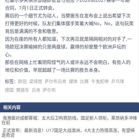
杜塞尔多夫俱乐部随即官宣与他签下2026到2027赛季一年期
合同，7月1日正式转会。
赛后的一个细节尤为动人，当樊振东在发布会上说出希望下次
打得更好的时候，队友们集体摆手笑着大喊No，No，这句玩笑
背后是满满的不舍和敬意。
因为在座的所有人都知道，下次再见就是隔网相对的对手了,一
场欧冠决赛输掉的只是两盘球，赢得的却是整个欧洲乒坛的
心。
那些在网络上忙着阴阳怪气的人或许永远不会明白，有些人的
地位和价值，早就超越了一场比赛的胜负本身。
标签：
欧冠
梁靖崑
萨尔布吕肯
媒体
比赛
牛鬼蛇神
乒乓球
德国
樊振东
吕肯
萨尔布
相关内容
海港面对成都蓉城：五大后卫构筑防线，国足新人领衔，莱昂纳多冲锋
在前
正式宣布：最新消息！U17国足大战澳洲，4大主力热情高涨，有望缔
造奇迹