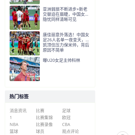
亚洲弱旅不断进步+新老
交替迫在眉睫，中国女足
隐忧同样清晰可见
唐佳丽意外落选！中国女
足26人名单一夜变天，宋
凯顶住压力保米帅，背后
原因不简单
曝U20女足主帅科林
热门标签
消息资讯
比赛
足球
1
比赛集锦
欧冠
NBA
比赛录像
CBA
篮球
球员
观点评论