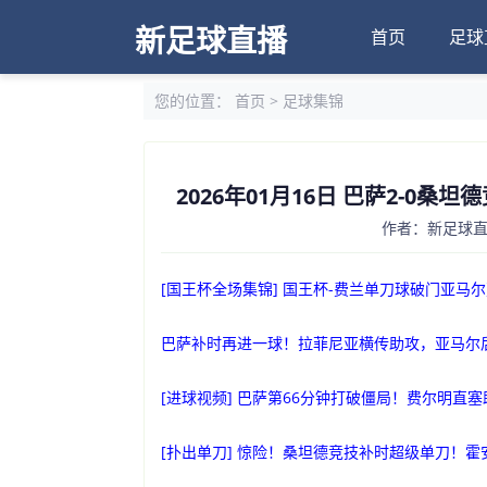
新足球直播
首页
足球
您的位置：
首页
>
足球集锦
2026年01月16日 巴萨2-0
作者：新足球直播
[国王杯全场集锦] 国王杯-费兰单刀球破门亚马尔
巴萨补时再进一球！拉菲尼亚横传助攻，亚马尔
[进球视频] 巴萨第66分钟打破僵局！费尔明直
[扑出单刀] 惊险！桑坦德竞技补时超级单刀！霍