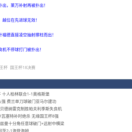
被扑出，莱万补射再被扑出！
平，越位在先进球无效！
拉什福德直接凌空抽射擦柱而出！
德良机不停球打门被扑出！
王杯
国王杯18决赛
平 十人柏林联合1-1奥格斯堡
王杯八强 费兰单刀球破门亚马尔建功
八强 贝德纳雷克制胜帕夫利季斯失良机
阿尔瓦塞特补时绝杀 无缘国王杯8强
 格列兹曼十分角任意球破门+远射中横梁
因茨2-1海登海姆