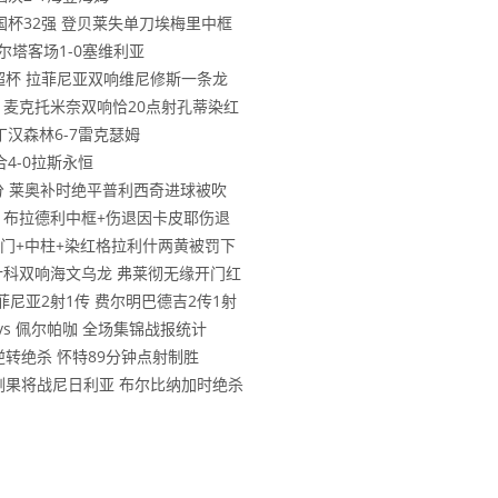
步法国杯32强 登贝莱失单刀埃梅里中框
塞尔塔客场1-0塞维利亚
冕西超杯 拉菲尼亚双响维尼修斯一条龙
勒斯 麦克托米奈双响恰20点射孔蒂染红
诺丁汉森林6-7雷克瑟姆
合4-0拉斯永恒
首3分 莱奥补时绝平普利西奇进球被吹
物浦 布拉德利中框+伤退因卡皮耶伤退
基恩破门+中柱+染红格拉利什两黄被罚下
 舍什科双响海文乌龙 弗莱彻无缘开门红
拉菲尼亚2射1传 费尔明巴德吉2传1射
 vs 佩尔帕咖 全场集锦战报统计
林逆转绝杀 怀特89分钟点射制胜
民主刚果将战尼日利亚 布尔比纳加时绝杀