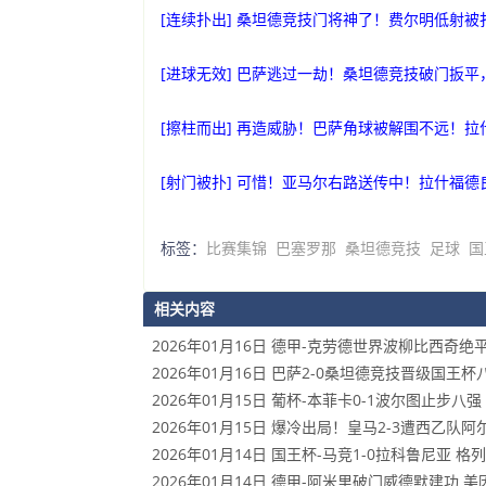
[连续扑出] 桑坦德竞技门将神了！费尔明低射
[进球无效] 巴萨逃过一劫！桑坦德竞技破门扳
[擦柱而出] 再造威胁！巴萨角球被解围不远！
[射门被扑] 可惜！亚马尔右路送传中！拉什福
标签：
比赛集锦
巴塞罗那
桑坦德竞技
足球
国
相关内容
2026年01月16日 德甲-克劳德世界波柳比西奇绝
2026年01月16日 巴萨2-0桑坦德竞技晋级国
2026年01月15日 葡杯-本菲卡0-1波尔图止步
2026年01月15日 爆冷出局！皇马2-3遭西乙队
2026年01月14日 国王杯-马竞1-0拉科鲁尼亚
2026年01月14日 德甲-阿米里破门威德默建功 美