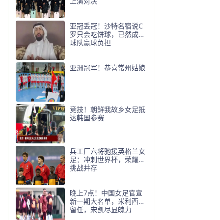
上演对决
亚冠丢冠！沙特名宿说C
罗只会吃饼球，已然成为
球队赢球负担
亚洲冠军！恭喜常州姑娘
竞技！朝鲜我故乡女足抵
达韩国参赛
兵工厂六将驰援英格兰女
足：冲刺世界杯，荣耀与
挑战并存
晚上7点！中国女足官宣
新一期大名单，米利西奇
留任，宋凯尽显魄力