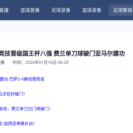
直播
篮球直播
足球录像
篮球录像
足球集锦
桑坦德竞技晋级国王杯八强 费兰单刀球破门亚马尔建功
 时间：2026年01月16日 06:28
建功 巴萨2-0桑坦德竞技
后点包抄破门！
塞助攻，费兰单刀过门将破门！
安-加西亚神勇扑出！