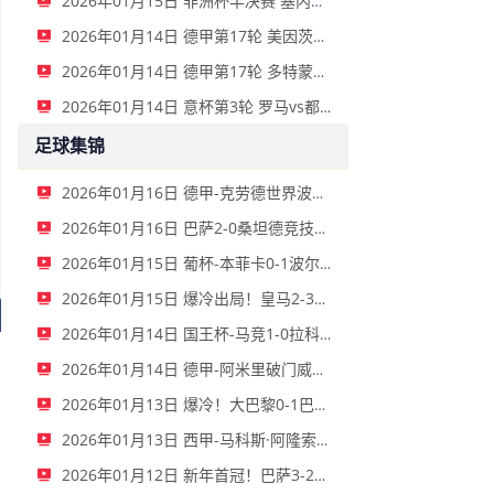
2026年01月15日 非洲杯半决赛 塞内加尔vs埃及 全场录像
2026年01月14日 德甲第17轮 美因茨vs海登海姆 全场录像
2026年01月14日 德甲第17轮 多特蒙德vs不莱梅 全场录像
2026年01月14日 意杯第3轮 罗马vs都灵 全场录像
足球集锦
2026年01月16日 德甲-克劳德世界波柳比西奇绝平 十人柏林联合1-1奥格斯堡
2026年01月16日 巴萨2-0桑坦德竞技晋级国王杯八强 费兰单刀球破门亚马尔建功
2026年01月15日 葡杯-本菲卡0-1波尔图止步八强 贝德纳雷克制胜帕夫利季斯失良机
2026年01月15日 爆冷出局！皇马2-3遭西乙队阿尔瓦塞特补时绝杀 无缘国王杯8强
2026年01月14日 国王杯-马竞1-0拉科鲁尼亚 格列兹曼十分角任意球破门+远射中横梁
2026年01月14日 德甲-阿米里破门威德默建功 美因茨2-1海登海姆
2026年01月13日 爆冷！大巴黎0-1巴黎FC止步法国杯32强 登贝莱失单刀埃梅里中框
2026年01月13日 西甲-马科斯·阿隆索点射制胜 塞尔塔客场1-0塞维利亚
2026年01月12日 新年首冠！巴萨3-2皇马卫冕西超杯 拉菲尼亚双响维尼修斯一条龙