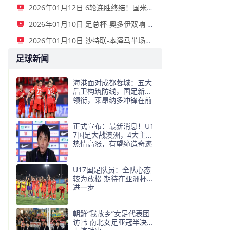
2026年01月12日 6轮连胜终结！国米2-2那不勒斯 麦克托米奈双响恰20点射孔蒂染红
2026年01月10日 足总杯-奥多伊双响 点球大战诺丁汉森林6-7雷克瑟姆
2026年01月10日 沙特联-本泽马半场戴帽 吉达联合4-0拉斯永恒
足球新闻
海港面对成都蓉城：五大
后卫构筑防线，国足新人
领衔，莱昂纳多冲锋在前
正式宣布：最新消息！U1
7国足大战澳洲，4大主力
热情高涨，有望缔造奇迹
U17国足队员：全队心态
较为放松 期待在亚洲杯更
进一步
朝鲜“我故乡”女足代表团
访韩 南北女足亚冠半决赛