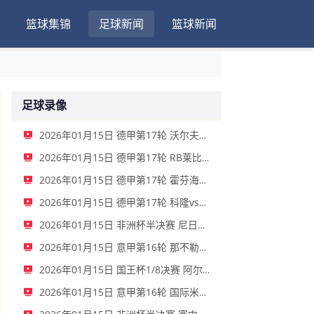
篮球集锦
足球新闻
篮球新闻
足球录像
2026年01月15日 德甲第17轮 沃尔夫斯堡vs圣保利 全场录像
2026年01月15日 德甲第17轮 RB莱比锡vs弗赖堡 全场录像
2026年01月15日 德甲第17轮 霍芬海姆vs门兴 全场录像
2026年01月15日 德甲第17轮 科隆vs拜仁慕尼黑 全场录像
2026年01月15日 非洲杯半决赛 尼日利亚vs摩洛哥 全场录像
2026年01月15日 意甲第16轮 那不勒斯vs帕尔马 全场录像
2026年01月15日 国王杯1/8决赛 阿尔瓦塞特vs皇家马德里 全场录像
2026年01月15日 意甲第16轮 国际米兰vs莱切 全场录像