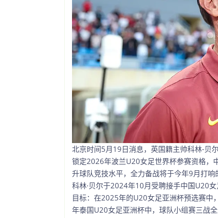
北京时间5月19日消息，英国籍主帅科林-贝
锁定2026年波兰U20女足世界杯参赛资格
升球队竞技水平，全力备战将于今年9月打响
科林·贝尔于2024年10月受聘接手中国U
目标：在2025年的U20女足亚洲杯预选赛中
年泰国U20女足亚洲杯中，球队小组赛三战全胜