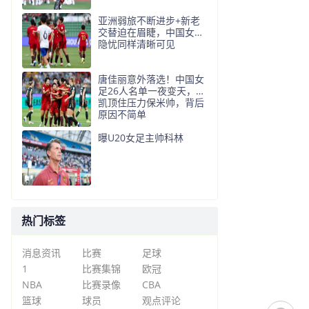
亚洲弱旅不断进步+新老
交替迫在眉睫，中国女足
隐忧同样清晰可见
唐佳丽意外落选！中国女
足26人名单一夜变天，宋
凯顶住压力保米帅，背后
原因不简单
曝U20女足主帅科林
热门标签
消息资讯
比赛
足球
1
比赛集锦
欧冠
NBA
比赛录像
CBA
篮球
球员
观点评论