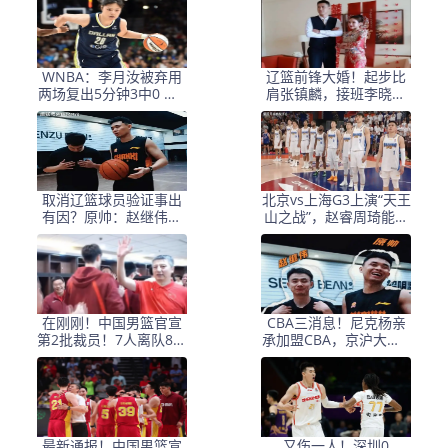
WNBA：李月汝被弃用
辽篮前锋大婚！起步比
两场复出5分钟3中0 仅1
肩张镇麟，接班李晓旭
分抢3前板助飞翼大胜
失败，下赛季转会？
取消辽篮球员验证事出
北京vs上海G3上演“天王
有因？原帅：赵继伟来
山之战”，赵睿周琦能否
山西很有可能进决赛
率队捍卫主场？
在刚刚！中国男篮官宣
CBA三消息！尼克杨亲
第2批裁员！7人离队8人
承加盟CBA，京沪大战G
进队，12人在强队选
3争赛点，原帅调侃赵继
伟加盟山西！
最新通报！中国男篮宣
又伤一人！深圳0