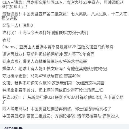
CBA三消息！尼克杨亲承加盟CBA，京沪大战G3争赛点，原帅调侃赵
继伟加盟山西！
最新通报！中国男篮宣布第二批裁员！七人离队，八人进队，十二人在
强队选拔
又伤一人！深圳0
许利民：上海队今天没打好 他们的实力强于我们
表现
Shams：亚历山大当选本赛季常规赛MVP 击败文班亚马约基奇
迅速再就业！莫斯利担任鹈鹕新帅 双方签下5年合同
到底去哪？曝湖人森林狼绿军热火将追求字母哥
媒体人：地球上有人能阻挡文班吗？有他在其他队别想夺冠
夺冠概率更新：马刺42%跃居首位 雷霆40%
文班：我也不知道怎么赢的 这是我们第一次经历这种局面
韩旭拿到赛季首分，但上场时间依旧少得可怜全场第二低
狂砍50分！广东新星打爆U21联赛 但CBA杜锋给他0出场 应申请交易
了
四人确定离队！中国男篮短训营再调整，郭士强指导动真格了
中国男篮短训营第二批裁员：齐麟段睿骐+清华双核离队 还剩22人