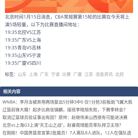
北京时间1月15日消息，CBA常规赛第15轮的比赛在今天将上
演5场较量，以下为比赛直播间地址：
19:35北控VS江苏
19:35广东VS上海
19:35青岛VS吉林
19:35山东VS宁波
19:35广厦VS四川
标签：
山东
上海
广东
宁波
比赛
广厦
江苏
消息资讯
北控
相关内容
WNBA：李月汝被弃用两场复出5分钟3中0 仅1分抢3前板助飞翼大胜
辽篮前锋大婚！起步比肩张镇麟，接班李晓旭失败，下赛季转会？
取消辽篮球员验证事出有因？原帅：赵继伟来山西很有可能进决赛
北京vs上海G3上演“天王山之战”，赵睿周琦能否率队捍卫主场？
在刚刚！中国男篮官宣第2批裁员！7人离队8人进队，12人在强队选