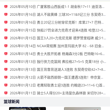
2026年05月10日 广厦客胜山西扳成1-1 胡金秋17+11 迪亚洛关键上篮不中
2026年01月16日 湖人不敌黄蜂 三球30+11&9记三分 东契奇39分 詹姆斯29+9+6
2026年01月16日 勇士20记三分射穿尼克斯！库里27+7 巴特勒32+8 穆迪三分9中7
2026年01月15日 快船27罚全进力克奇才迎来4连胜 哈登22+5+8 伦纳德33分4断
2026年01月15日 国王3人20+力克尼克斯 德罗赞里程碑 威少11助 布伦森伤退
2026年01月14日 NCAA常规赛 加州圣玛丽大学 82 - 68 旧金山大学 全场集锦
2026年01月14日 勇士大胜开拓者 杨瀚森3分2板 巴特勒16+6+5 库里9中2送11助
2026年01月13日 独行侠力克篮网 弗拉格27+5+5 克莱18分 小波特28+9
2026年01月13日 国王背靠背送湖人3连败 东契奇空砍42+7+8+4断 威少22+5+7
2026年01月12日 火箭不敌西部倒一国王遭遇3连败！申京复出19+9 阿门31+13+6
2026年01月12日 老鹰轻取勇士迎3连胜 约翰逊23+11+6 CJ首秀12分 库里31+5
2026年01月11日 骑士5人得分20+主场复仇森林狼 米切尔28+8 爱德华兹25+5
篮球新闻