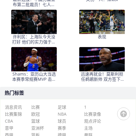
布第二批裁员！七人离
队，八人进队，十二人
在强队选拔
许利民：上海队今天没
表现
打好 他们的实力强于我
们
Shams：亚历山大当选
迅速再就业！莫斯利担
本赛季常规赛MVP 击败
任鹈鹕新帅 双方签下5
文班亚马约基奇
年合同
热门标签
消息资讯
比赛
足球
1
比赛集锦
欧冠
NBA
比赛录像
CBA
篮球
球员
观点评论
意甲
亚洲杯
赛季
主场
西甲
篮板
德甲
曼联